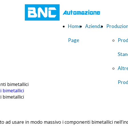
…
Home
Azienda
Produzio
Page
Prod
Stan
Altr
Prod
 bimetallici
 bimetallici
o ad usare in modo massivo i componenti bimetallici nell’indu