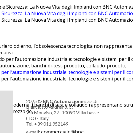
 Sicurezza: La Nuova Vita degli Impianti con BNC Automazi
 Sicurezza: La Nuova Vita degli Impianti con BNC Automazi
iero odierno, l’obsolescenza tecnologica non rappresenta s
ativo....
-automazione, banchi-di-test-prodotto, collaudo-prodotti,
 per l’automazione industriale: tecnologie e sistemi per il co
 per l’automazione industriale: tecnologie e sistemi per il co
2025 ©
BNC Automazione
s.a.s.di
tria moderna, i banchi di test e collaudo rappresentano str
Bianciotto Andrea & C.
e la sicurezza de
Via Monviso, 27- 10090 Villarbasse
(TO) - Italy
Tel. +39.011.952149
commerciale@bnc-
e-mail: